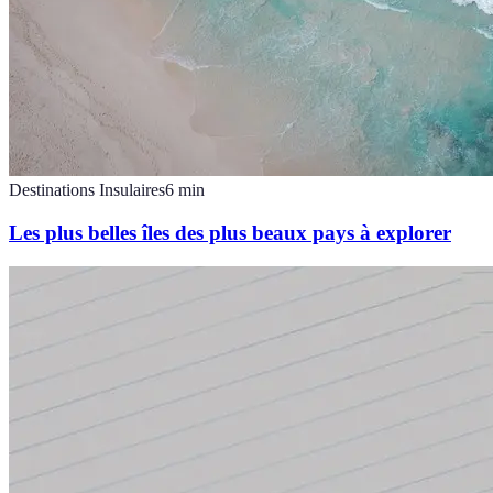
Destinations Insulaires
6
min
Les plus belles îles des plus beaux pays à explorer