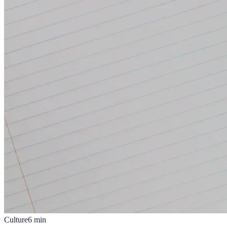
Culture
6
min