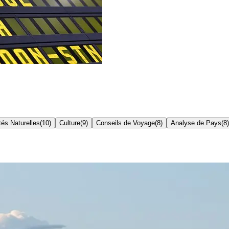
és Naturelles
(
10
)
Culture
(
9
)
Conseils de Voyage
(
8
)
Analyse de Pays
(
8
)