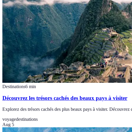
Destinations
6
min
Découvrez les trésors cachés des beaux pays à visiter
Explorez des trésors cachés des plus beaux pays à visiter. Découvrez
voyage
destinations
Aug 5