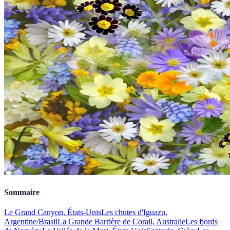
Sommaire
Le Grand Canyon, États-Unis
Les chutes d'Iguazu,
Argentine/Brasil
La Grande Barrière de Corail, Australie
Les fjords