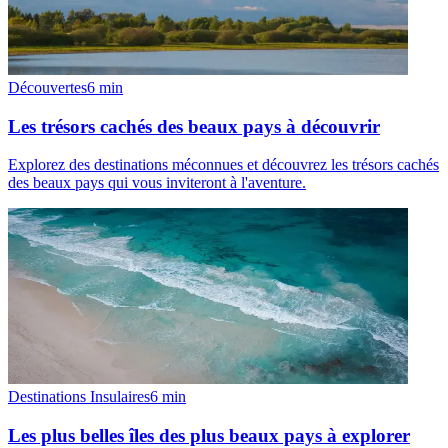
Découvertes
6
min
Les trésors cachés des beaux pays à découvrir
Explorez des destinations méconnues et découvrez les trésors cachés
des beaux pays qui vous inviteront à l'aventure.
Destinations Insulaires
6
min
Les plus belles îles des plus beaux pays à explorer