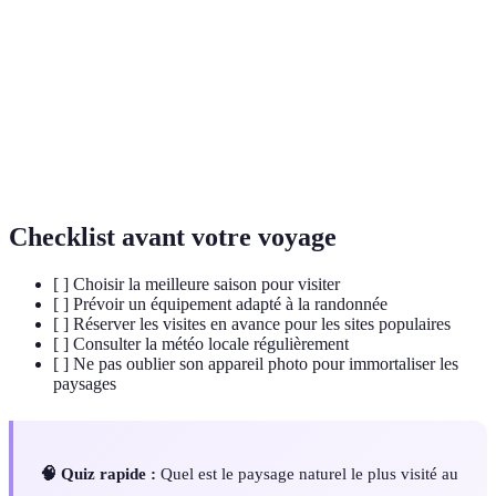
naturels
l’homme.
Vallée immergée, généralement en forme de U,
Fjord
formée par l'érosion glaciaire.
Volume total de matière vivante dans un écosystème
Biomasse
donné ou une région.
Checklist avant votre voyage
[ ] Choisir la meilleure saison pour visiter
[ ] Prévoir un équipement adapté à la randonnée
[ ] Réserver les visites en avance pour les sites populaires
[ ] Consulter la météo locale régulièrement
[ ] Ne pas oublier son appareil photo pour immortaliser les
paysages
🧠 Quiz rapide :
Quel est le paysage naturel le plus visité au