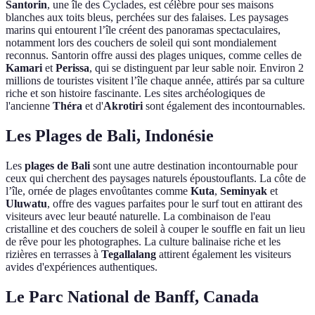
Santorin
, une île des Cyclades, est célèbre pour ses maisons
blanches aux toits bleus, perchées sur des falaises. Les paysages
marins qui entourent l’île créent des panoramas spectaculaires,
notamment lors des couchers de soleil qui sont mondialement
reconnus. Santorin offre aussi des plages uniques, comme celles de
Kamari
et
Perissa
, qui se distinguent par leur sable noir. Environ 2
millions de touristes visitent l’île chaque année, attirés par sa culture
riche et son histoire fascinante. Les sites archéologiques de
l'ancienne
Théra
et d'
Akrotiri
sont également des incontournables.
Les Plages de Bali, Indonésie
Les
plages de Bali
sont une autre destination incontournable pour
ceux qui cherchent des paysages naturels époustouflants. La côte de
l’île, ornée de plages envoûtantes comme
Kuta
,
Seminyak
et
Uluwatu
, offre des vagues parfaites pour le surf tout en attirant des
visiteurs avec leur beauté naturelle. La combinaison de l'eau
cristalline et des couchers de soleil à couper le souffle en fait un lieu
de rêve pour les photographes. La culture balinaise riche et les
rizières en terrasses à
Tegallalang
attirent également les visiteurs
avides d'expériences authentiques.
Le Parc National de Banff, Canada