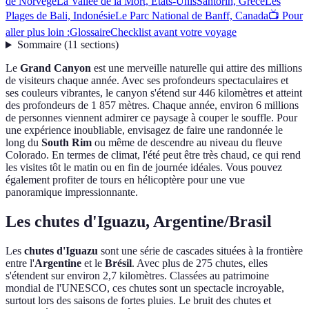
de Norvège
La Vallée de la Mort, États-Unis
Santorin, Grèce
Les
Plages de Bali, Indonésie
Le Parc National de Banff, Canada
📺 Pour
aller plus loin :
Glossaire
Checklist avant votre voyage
Sommaire
(
11
sections
)
Le
Grand Canyon
est une merveille naturelle qui attire des millions
de visiteurs chaque année. Avec ses profondeurs spectaculaires et
ses couleurs vibrantes, le canyon s'étend sur 446 kilomètres et atteint
des profondeurs de 1 857 mètres. Chaque année, environ 6 millions
de personnes viennent admirer ce paysage à couper le souffle. Pour
une expérience inoubliable, envisagez de faire une randonnée le
long du
South Rim
ou même de descendre au niveau du fleuve
Colorado. En termes de climat, l'été peut être très chaud, ce qui rend
les visites tôt le matin ou en fin de journée idéales. Vous pouvez
également profiter de tours en hélicoptère pour une vue
panoramique impressionnante.
Les chutes d'Iguazu, Argentine/Brasil
Les
chutes d'Iguazu
sont une série de cascades situées à la frontière
entre l'
Argentine
et le
Brésil
. Avec plus de 275 chutes, elles
s'étendent sur environ 2,7 kilomètres. Classées au patrimoine
mondial de l'UNESCO, ces chutes sont un spectacle incroyable,
surtout lors des saisons de fortes pluies. Le bruit des chutes et