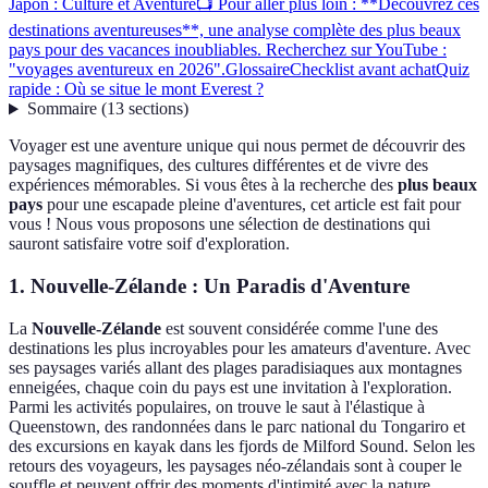
Japon : Culture et Aventure
📺 Pour aller plus loin : **Découvrez ces
destinations aventureuses**, une analyse complète des plus beaux
pays pour des vacances inoubliables. Recherchez sur YouTube :
"voyages aventureux en 2026".
Glossaire
Checklist avant achat
Quiz
rapide : Où se situe le mont Everest ?
Sommaire
(
13
sections
)
Voyager est une aventure unique qui nous permet de découvrir des
paysages magnifiques, des cultures différentes et de vivre des
expériences mémorables. Si vous êtes à la recherche des
plus beaux
pays
pour une escapade pleine d'aventures, cet article est fait pour
vous ! Nous vous proposons une sélection de destinations qui
sauront satisfaire votre soif d'exploration.
1. Nouvelle-Zélande : Un Paradis d'Aventure
La
Nouvelle-Zélande
est souvent considérée comme l'une des
destinations les plus incroyables pour les amateurs d'aventure. Avec
ses paysages variés allant des plages paradisiaques aux montagnes
enneigées, chaque coin du pays est une invitation à l'exploration.
Parmi les activités populaires, on trouve le saut à l'élastique à
Queenstown, des randonnées dans le parc national du Tongariro et
des excursions en kayak dans les fjords de Milford Sound. Selon les
retours des voyageurs, les paysages néo-zélandais sont à couper le
souffle et peuvent offrir des moments d'intimité avec la nature