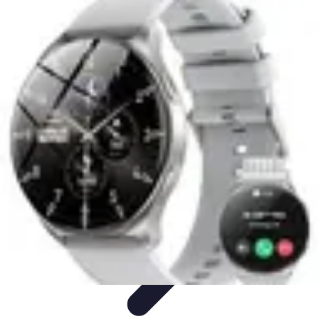
Beaux Pays
Destinations
Découverte
Analyse de Pays
Guides Pratiques
Tendances
de Voyage
Beaux Pays