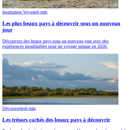
Inspiration Voyage
6
min
Les plus beaux pays à découvrir sous un nouveau
jour
Découvrez des beaux pays sous un nouveau jour avec des
expériences inoubliables pour un voyage unique en 2026.
Découvertes
6
min
Les trésors cachés des beaux pays à découvrir