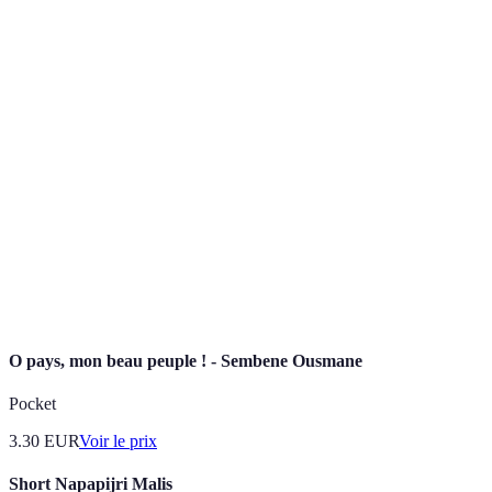
Terme
Définition
Un type de tourisme responsable qui souligne
Écotourisme
l'importance de la conservation environnementale.
Une randonnée longue et exigeante qui se déroule
Trekking
généralement dans des régions éloignées.
Des phénomènes lumineux naturels visibles dans
Aurores
les pays proches du cercle arctique, créés par
boréales
l'interaction entre le vent solaire et l'atmosphère
terrestre.
O pays, mon beau peuple ! - Sembene Ousmane
Pocket
3.30
EUR
Voir le prix
Short Napapijri Malis