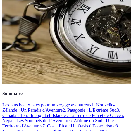
Sommaire
Les plus beaux pays pour un voyage aventureux
1. Nouvelle-
Zélande : Un Paradis d'Aventure
2. Patagonie : L'Extrême Sud
3.
Canada : Terra Incognita
4. Islande : La Terre de Feu et de Glace
5.
Népal : Les Sommets de L'Aventure
6. Afrique du Sud : Une
Territoire d'Aventures
7. Costa Rica : Un Oasis d'Écotourisme
8.