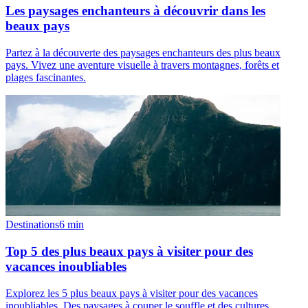
Les paysages enchanteurs à découvrir dans les
beaux pays
Partez à la découverte des paysages enchanteurs des plus beaux
pays. Vivez une aventure visuelle à travers montagnes, forêts et
plages fascinantes.
Destinations
6
min
Top 5 des plus beaux pays à visiter pour des
vacances inoubliables
Explorez les 5 plus beaux pays à visiter pour des vacances
inoubliables. Des paysages à couper le souffle et des cultures