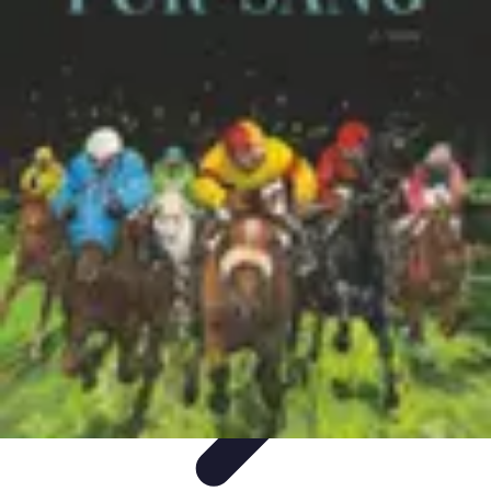
Beaux Pays
Destinations
Découverte
Analyse de Pays
Guides Pratiques
Tendances
de Voyage
Beaux Pays