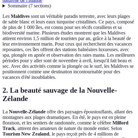
naturelle de l'Islande
Sommaire
(
7
sections
)
Les
Maldives
sont un véritable paradis terrestre, avec leurs plages
de sable blanc et leurs eaux turquoise cristallines. Ce pays, composé
de plus de 1 000 îles, est connu pour ses récifs coralliens et sa
biodiversité marine. Plusieurs études montrent que les Maldives
attirent environ 1,5 million de touristes par an, grâce à la beauté de
leur environnement marin. Pour ceux qui recherchent des vacances
reposantes, ces îles offrent des stations balnéaires luxueuses, avec
spa, plongée en apnée et observation des raies manta. Les meilleures
périodes pour y aller sont de novembre à avril, lorsqu'il fait beau et
sec. Avec des activités comme la plongée ou le surf, les Maldives se
positionnent comme une destination incontournable pour des
vacances d'été inoubliables.
2. La beauté sauvage de la Nouvelle-
Zélande
La
Nouvelle-Zélande
offre des paysages époustouflants, allant des
montagnes aux plages dramatiques. En été, le pays est en pleine
floraison, et les sentiers de randonnée, comme le célèbre
Milford
Track
, attirent des amateurs de nature du monde entier. Selon
Tourism New Zealand
, le pays reçoit près de 4 millions de