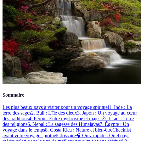
Sommaire
Les plus beaux pays à visiter pour un voyage spirituel
1. Inde : La
terre des sages
2. Bali : L'île des dieux
3. Japon : Un voyage au cœur
des traditions
4. Pérou : Entre mysticisme et majesté
5. Israël : Terre
des religions
6. Nepal : La sagesse des Himalayas
7. Égypte : Un
voyage dans le temps
8. Costa Rica : Nature et bien-être
Checklist
avant votre voyage spirituel
Glossaire
🧠 Quiz rapide : Quel pays