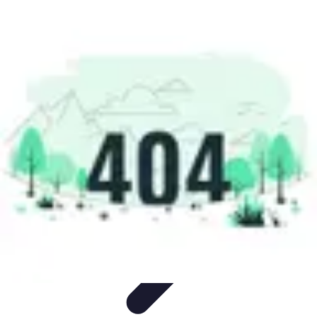
Beaux Pays
Destinations
Découverte
Analyse de Pays
Guides Pratiques
Tendances
de Voyage
Beaux Pays