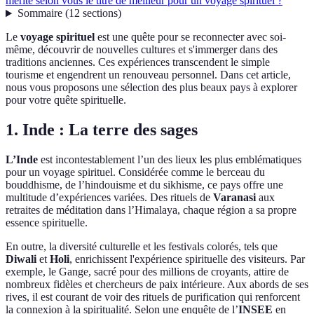
mérite selon vous le titre de meilleur pour un voyage spirituel ?
Sommaire
(
12
sections
)
Le
voyage spirituel
est une quête pour se reconnecter avec soi-
même, découvrir de nouvelles cultures et s'immerger dans des
traditions anciennes. Ces expériences transcendent le simple
tourisme et engendrent un renouveau personnel. Dans cet article,
nous vous proposons une sélection des plus beaux pays à explorer
pour votre quête spirituelle.
1. Inde : La terre des sages
L’Inde
est incontestablement l’un des lieux les plus emblématiques
pour un voyage spirituel. Considérée comme le berceau du
bouddhisme, de l’hindouisme et du sikhisme, ce pays offre une
multitude d’expériences variées. Des rituels de
Varanasi
aux
retraites de méditation dans l’Himalaya, chaque région a sa propre
essence spirituelle.
En outre, la diversité culturelle et les festivals colorés, tels que
Diwali
et
Holi
, enrichissent l'expérience spirituelle des visiteurs. Par
exemple, le Gange, sacré pour des millions de croyants, attire de
nombreux fidèles et chercheurs de paix intérieure. Aux abords de ses
rives, il est courant de voir des rituels de purification qui renforcent
la connexion à la spiritualité. Selon une enquête de l’
INSEE
en