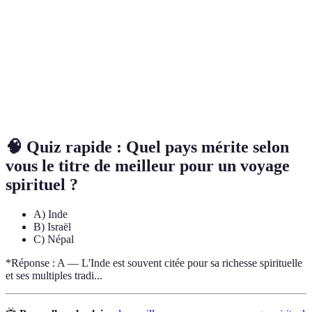
spirituel
et sa compréhension de soi.
Ensemble d'actions symboliques réalisées de manière
Rituel
répétitive.
Pratique de concentration destinée à atteindre
Méditation
l’apaisement de l'esprit.
🧠 Quiz rapide : Quel pays mérite selon
vous le titre de meilleur pour un voyage
spirituel ?
A) Inde
B) Israël
C) Népal
*Réponse : A — L'Inde est souvent citée pour sa richesse spirituelle
et ses multiples tradi...