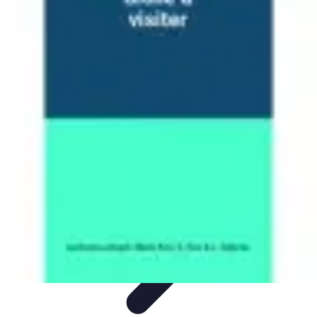
Beaux Pays
Destinations
Découverte
Analyse de Pays
Guides Pratiques
Tendances
de Voyage
Beaux Pays