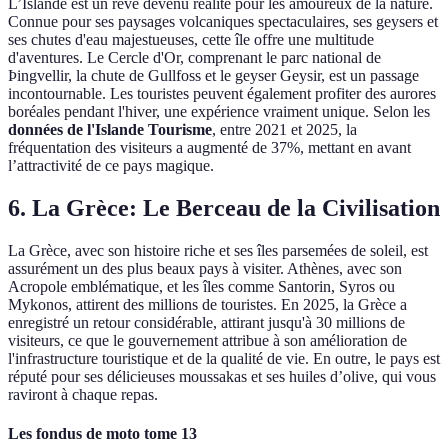
L’Islande est un rêve devenu réalité pour les amoureux de la nature.
Connue pour ses paysages volcaniques spectaculaires, ses geysers et
ses chutes d'eau majestueuses, cette île offre une multitude
d'aventures. Le Cercle d'Or, comprenant le parc national de
Þingvellir, la chute de Gullfoss et le geyser Geysir, est un passage
incontournable. Les touristes peuvent également profiter des aurores
boréales pendant l'hiver, une expérience vraiment unique. Selon les
données de l'Islande Tourisme
, entre 2021 et 2025, la
fréquentation des visiteurs a augmenté de 37%, mettant en avant
l’attractivité de ce pays magique.
6. La Grèce: Le Berceau de la Civilisation
La Grèce, avec son histoire riche et ses îles parsemées de soleil, est
assurément un des plus beaux pays à visiter. Athènes, avec son
Acropole emblématique, et les îles comme Santorin, Syros ou
Mykonos, attirent des millions de touristes. En 2025, la Grèce a
enregistré un retour considérable, attirant jusqu'à 30 millions de
visiteurs, ce que le gouvernement attribue à son amélioration de
l'infrastructure touristique et de la qualité de vie. En outre, le pays est
réputé pour ses délicieuses moussakas et ses huiles d’olive, qui vous
raviront à chaque repas.
Les fondus de moto tome 13