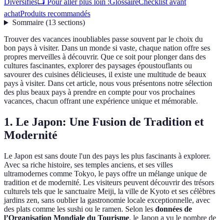
Diversifiés
📺 Pour aller plus loin :
Glossaire
Checklist avant
achat
Produits recommandés
Sommaire
(
13
sections
)
Trouver des vacances inoubliables passe souvent par le choix du
bon pays à visiter. Dans un monde si vaste, chaque nation offre ses
propres merveilles à découvrir. Que ce soit pour plonger dans des
cultures fascinantes, explorer des paysages époustouflants ou
savourer des cuisines délicieuses, il existe une multitude de beaux
pays à visiter. Dans cet article, nous vous présentons notre sélection
des plus beaux pays à prendre en compte pour vos prochaines
vacances, chacun offrant une expérience unique et mémorable.
1. Le Japon: Une Fusion de Tradition et
Modernité
Le Japon est sans doute l'un des pays les plus fascinants à explorer.
Avec sa riche histoire, ses temples anciens, et ses villes
ultramodernes comme Tokyo, le pays offre un mélange unique de
tradition et de modernité. Les visiteurs peuvent découvrir des trésors
culturels tels que le sanctuaire Meiji, la ville de Kyoto et ses célèbres
jardins zen, sans oublier la gastronomie locale exceptionnelle, avec
des plats comme les sushi ou le ramen. Selon les
données de
l’Organisation Mondiale du Tourisme
, le Japon a vu le nombre de