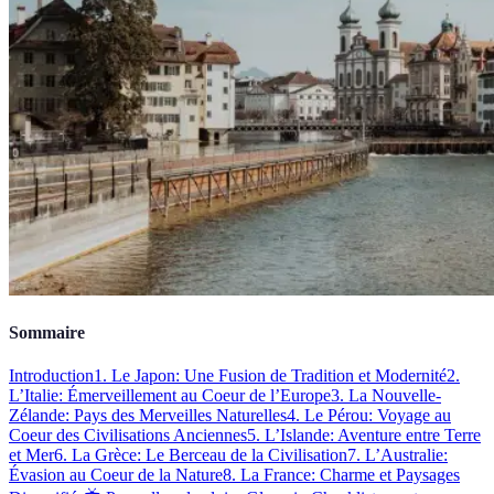
Sommaire
Introduction
1. Le Japon: Une Fusion de Tradition et Modernité
2.
L’Italie: Émerveillement au Coeur de l’Europe
3. La Nouvelle-
Zélande: Pays des Merveilles Naturelles
4. Le Pérou: Voyage au
Coeur des Civilisations Anciennes
5. L’Islande: Aventure entre Terre
et Mer
6. La Grèce: Le Berceau de la Civilisation
7. L’Australie:
Évasion au Coeur de la Nature
8. La France: Charme et Paysages