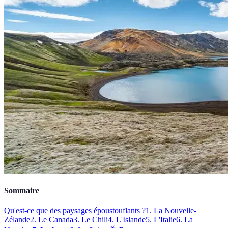
Sommaire
Qu'est-ce que des paysages époustouflants ?
1. La Nouvelle-
Zélande
2. Le Canada
3. Le Chili
4. L'Islande
5. L'Italie
6. La