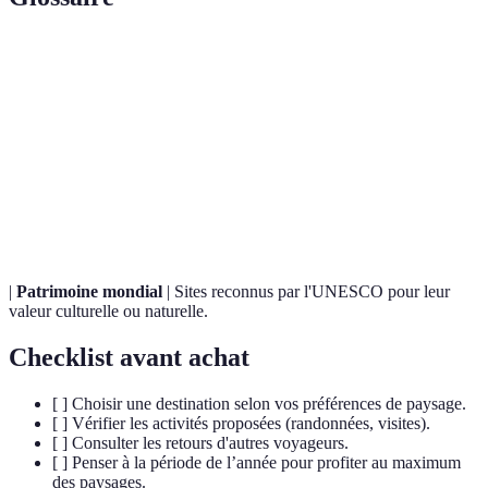
Terme
Définition
Voyage responsable et durable respectant
Écotourisme
l'environnement et les cultures locales.
Vallée glaciaire inondée par la mer, avec des parois
Fjord
escarpées et des eaux profondes.
|
Patrimoine mondial
| Sites reconnus par l'UNESCO pour leur
valeur culturelle ou naturelle.
Checklist avant achat
[ ] Choisir une destination selon vos préférences de paysage.
[ ] Vérifier les activités proposées (randonnées, visites).
[ ] Consulter les retours d'autres voyageurs.
[ ] Penser à la période de l’année pour profiter au maximum
des paysages.