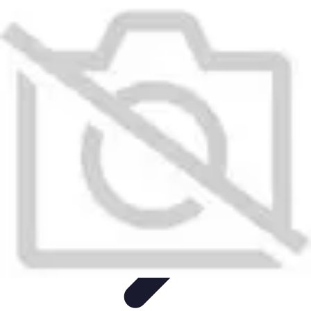
Beaux Pays
Destinations
Découverte
Analyse de Pays
Guides Pratiques
Tendances
de Voyage
Beaux Pays