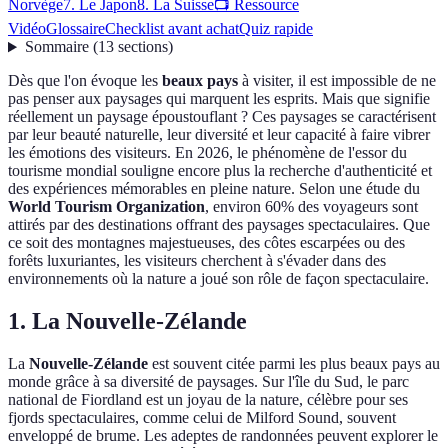
Norvège
7. Le Japon
8. La Suisse
📺 Ressource
Vidéo
Glossaire
Checklist avant achat
Quiz rapide
Sommaire
(
13
sections
)
Dès que l'on évoque les
beaux pays
à visiter, il est impossible de ne
pas penser aux paysages qui marquent les esprits. Mais que signifie
réellement un paysage époustouflant ? Ces paysages se caractérisent
par leur beauté naturelle, leur diversité et leur capacité à faire vibrer
les émotions des visiteurs. En 2026, le phénomène de l'essor du
tourisme mondial souligne encore plus la recherche d'authenticité et
des expériences mémorables en pleine nature. Selon une étude du
World Tourism Organization
, environ 60% des voyageurs sont
attirés par des destinations offrant des paysages spectaculaires. Que
ce soit des montagnes majestueuses, des côtes escarpées ou des
forêts luxuriantes, les visiteurs cherchent à s'évader dans des
environnements où la nature a joué son rôle de façon spectaculaire.
1. La Nouvelle-Zélande
La
Nouvelle-Zélande
est souvent citée parmi les plus beaux pays au
monde grâce à sa diversité de paysages. Sur l'île du Sud, le parc
national de Fiordland est un joyau de la nature, célèbre pour ses
fjords spectaculaires, comme celui de Milford Sound, souvent
enveloppé de brume. Les adeptes de randonnées peuvent explorer le