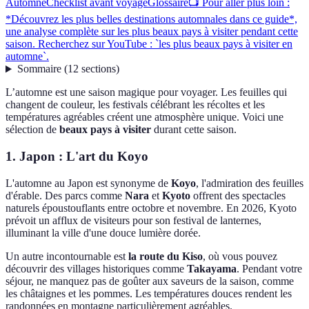
Automne
Checklist avant voyage
Glossaire
📺 Pour aller plus loin :
*Découvrez les plus belles destinations automnales dans ce guide*,
une analyse complète sur les plus beaux pays à visiter pendant cette
saison. Recherchez sur YouTube : `les plus beaux pays à visiter en
automne`.
Sommaire
(
12
sections
)
L’automne est une saison magique pour voyager. Les feuilles qui
changent de couleur, les festivals célébrant les récoltes et les
températures agréables créent une atmosphère unique. Voici une
sélection de
beaux pays à visiter
durant cette saison.
1. Japon : L'art du Koyo
L'automne au Japon est synonyme de
Koyo
, l'admiration des feuilles
d'érable. Des parcs comme
Nara
et
Kyoto
offrent des spectacles
naturels époustouflants entre octobre et novembre. En 2026, Kyoto
prévoit un afflux de visiteurs pour son festival de lanternes,
illuminant la ville d'une douce lumière dorée.
Un autre incontournable est
la route du Kiso
, où vous pouvez
découvrir des villages historiques comme
Takayama
. Pendant votre
séjour, ne manquez pas de goûter aux saveurs de la saison, comme
les châtaignes et les pommes. Les températures douces rendent les
randonnées en montagne particulièrement agréables.