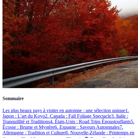
Sommaire
Les plus beaux pays à visiter en automne : une sélection unique
1.
Japon : L'art du Koyo
2. Canada : Fall Foliage Spectacle
3. Italie :
Tranquillité et Traditions
4. États-Unis : Road Trips Époustouflants
5.
Écosse : Brume et Mystère
6. Espagne : Saveurs Automnales
7.
Allemagne : Tradition et Culture
8. Nouvelle-Zélande : Printemps en