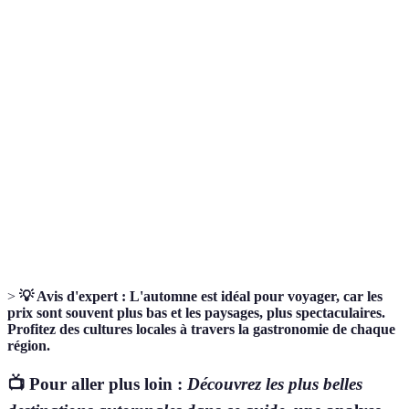
Terme
Définition
Terme japonais décrivant l'observation des feuilles
Koyo
d'automne.
Festival de la bière qui se tient à Munich chaque
Oktoberfest
année, célébrant la culture bavaroise.
Cuisine raffinée mettant en avant les produits de la
Fine Food
région.
>
💡 Avis d'expert :
L'automne est idéal pour voyager, car les
prix sont souvent plus bas et les paysages, plus spectaculaires.
Profitez des cultures locales à travers la gastronomie de chaque
région.
📺 Pour aller plus loin :
Découvrez les plus belles