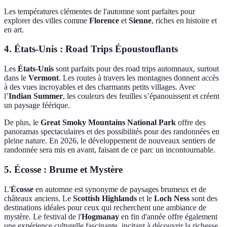
Les températures clémentes de l'automne sont parfaites pour
explorer des villes comme
Florence
et
Sienne
, riches en histoire et
en art.
4. États-Unis : Road Trips Époustouflants
Les
États-Unis
sont parfaits pour des road trips automnaux, surtout
dans le
Vermont
. Les routes à travers les montagnes donnent accès
à des vues incroyables et des charmants petits villages. Avec
l’
Indian Summer
, les couleurs des feuilles s’épanouissent et créent
un paysage féérique.
De plus, le
Great Smoky Mountains National Park
offre des
panoramas spectaculaires et des possibilités pour des randonnées en
pleine nature. En 2026, le développement de nouveaux sentiers de
randonnée sera mis en avant, faisant de ce parc un incontournable.
5. Écosse : Brume et Mystère
L'
Écosse
en automne est synonyme de paysages brumeux et de
châteaux anciens. Le
Scottish Highlands
et le
Loch Ness
sont des
destinations idéales pour ceux qui recherchent une ambiance de
mystère. Le festival de l'
Hogmanay
en fin d'année offre également
une expérience culturelle fascinante, incitant à découvrir la richesse