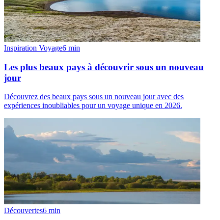
Inspiration Voyage
6
min
Les plus beaux pays à découvrir sous un nouveau
jour
Découvrez des beaux pays sous un nouveau jour avec des
expériences inoubliables pour un voyage unique en 2026.
Découvertes
6
min