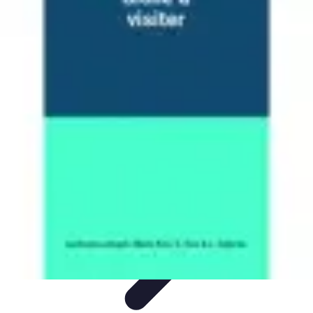
Beaux Pays
Destinations
Découverte
Analyse de Pays
Guides Pratiques
Tendances
de Voyage
Beaux Pays