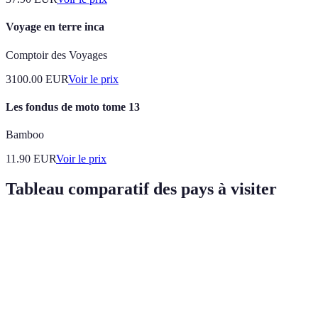
Voyage en terre inca
Comptoir des Voyages
3100.00
EUR
Voir le prix
Les fondus de moto tome 13
Bamboo
11.90
EUR
Voir le prix
Tableau comparatif des pays à visiter
Critère
Costa Rica
Monténégro
Géorgie
Népa
Tourisme
Oui
Oui
Oui
Non
durable
Immersion