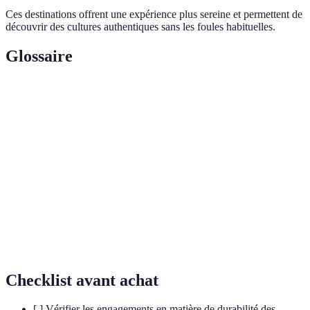
Ces destinations offrent une expérience plus sereine et permettent de
découvrir des cultures authentiques sans les foules habituelles.
Glossaire
Terme
Définition
Tourisme
Pratique de voyager tout en minimisant l'impact sur
durable
l'environnement et les écosystèmes.
Séjours
Expériences de voyage où le voyageur s'engage
immersifs
activement avec la culture locale.
État de santé, de sécurité et d'harmonie mentale,
Bien-être
souvent visé dans le cadre de voyages.
Checklist avant achat
[ ] Vérifier les engagements en matière de durabilité des