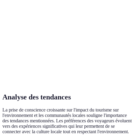
Moyenne
Élevée
Élevée
Élevé
culturelle
Accessibilité
Moyenne
Élevée
Moyenne
Basse
Sport
Élevé
Élevé
Faible
Élevé
d'aventure
Attraits
Élevés
Élevés
Moyens
Élevé
naturels
Hospitalité
Élevée
Élevée
Élevée
Moye
locale
Analyse des tendances
La prise de conscience croissante sur l'impact du tourisme sur
l'environnement et les communautés locales souligne l'importance
des tendances mentionnées. Les préférences des voyageurs évoluent
vers des expériences significatives qui leur permettent de se
connecter avec la culture locale tout en respectant l'environnement.