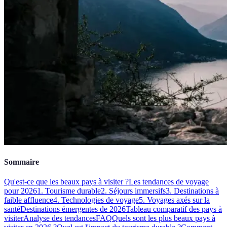
Sommaire
Qu'est-ce que les beaux pays à visiter ?
Les tendances de voyage
pour 2026
1. Tourisme durable
2. Séjours immersifs
3. Destinations à
faible affluence
4. Technologies de voyage
5. Voyages axés sur la
santé
Destinations émergentes de 2026
Tableau comparatif des pays à
visiter
Analyse des tendances
FAQ
Quels sont les plus beaux pays à