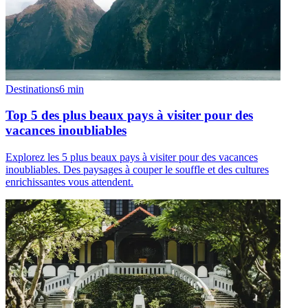
Destinations
6
min
Top 5 des plus beaux pays à visiter pour des
vacances inoubliables
Explorez les 5 plus beaux pays à visiter pour des vacances
inoubliables. Des paysages à couper le souffle et des cultures
enrichissantes vous attendent.