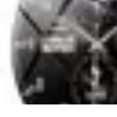
Beaux Pays
Destinations
Découverte
Analyse de Pays
Guides Pratiques
Tendances 
Beaux Pays