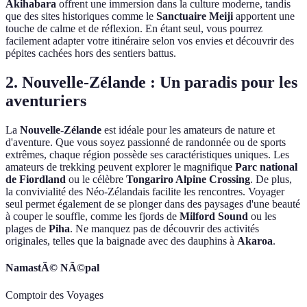
Akihabara
offrent une immersion dans la culture moderne, tandis
que des sites historiques comme le
Sanctuaire Meiji
apportent une
touche de calme et de réflexion. En étant seul, vous pourrez
facilement adapter votre itinéraire selon vos envies et découvrir des
pépites cachées hors des sentiers battus.
2. Nouvelle-Zélande : Un paradis pour les
aventuriers
La
Nouvelle-Zélande
est idéale pour les amateurs de nature et
d'aventure. Que vous soyez passionné de randonnée ou de sports
extrêmes, chaque région possède ses caractéristiques uniques. Les
amateurs de trekking peuvent explorer le magnifique
Parc national
de Fiordland
ou le célèbre
Tongariro Alpine Crossing
. De plus,
la convivialité des Néo-Zélandais facilite les rencontres. Voyager
seul permet également de se plonger dans des paysages d'une beauté
à couper le souffle, comme les fjords de
Milford Sound
ou les
plages de
Piha
. Ne manquez pas de découvrir des activités
originales, telles que la baignade avec des dauphins à
Akaroa
.
NamastÃ© NÃ©pal
Comptoir des Voyages