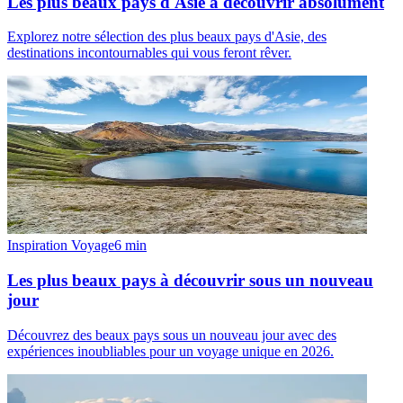
Les plus beaux pays d'Asie à découvrir absolument
Explorez notre sélection des plus beaux pays d'Asie, des
destinations incontournables qui vous feront rêver.
Inspiration Voyage
6
min
Les plus beaux pays à découvrir sous un nouveau
jour
Découvrez des beaux pays sous un nouveau jour avec des
expériences inoubliables pour un voyage unique en 2026.