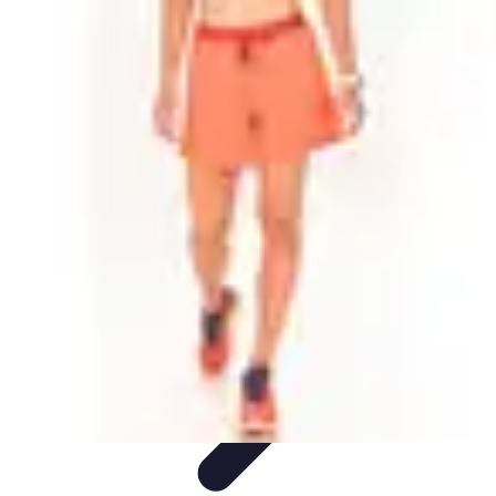
Beaux Pays
Destinations
Découverte
Analyse de Pays
Guides Pratiques
Tendances
de Voyage
Beaux Pays