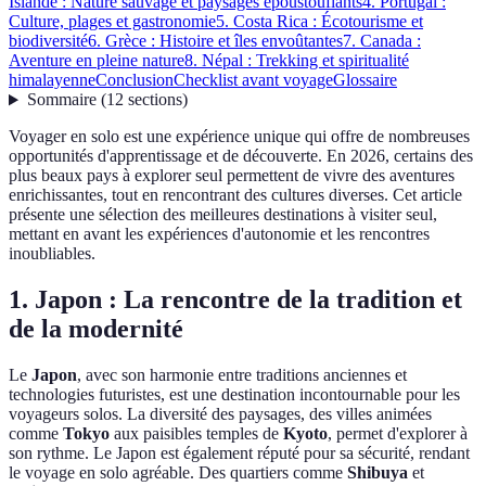
Islande : Nature sauvage et paysages époustouflants
4. Portugal :
Culture, plages et gastronomie
5. Costa Rica : Écotourisme et
biodiversité
6. Grèce : Histoire et îles envoûtantes
7. Canada :
Aventure en pleine nature
8. Népal : Trekking et spiritualité
himalayenne
Conclusion
Checklist avant voyage
Glossaire
Sommaire
(
12
sections
)
Voyager en solo est une expérience unique qui offre de nombreuses
opportunités d'apprentissage et de découverte. En 2026, certains des
plus beaux pays à explorer seul permettent de vivre des aventures
enrichissantes, tout en rencontrant des cultures diverses. Cet article
présente une sélection des meilleures destinations à visiter seul,
mettant en avant les expériences d'autonomie et les rencontres
inoubliables.
1. Japon : La rencontre de la tradition et
de la modernité
Le
Japon
, avec son harmonie entre traditions anciennes et
technologies futuristes, est une destination incontournable pour les
voyageurs solos. La diversité des paysages, des villes animées
comme
Tokyo
aux paisibles temples de
Kyoto
, permet d'explorer à
son rythme. Le Japon est également réputé pour sa sécurité, rendant
le voyage en solo agréable. Des quartiers comme
Shibuya
et