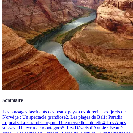
Sommaire
Les paysages fascinants des beaux pays à explorer
1. Les fjords de
Norvège : Un spectacle grandiose
2. Les plages de Bali : Paradis
tropical
3. Le Grand Canyon : Une merveille naturelle
4. Les Alpes
suisses : Un écrin de montagnes
5. Les Déserts d'Arabie : Beauté