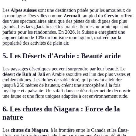
Les
Alpes suisses
sont une destination prisée pour les amoureux de
la montagne. Des villes comme
Zermatt
, au pied du
Cervin
, offrent
des vues spectaculaires ainsi que des pistes de ski dignes des plus
grands. Les lacs glaciaires et les prairies fleuries au printemps sont
parfaits pour les randonnées. En 2026, la Suisse a enregistré une
augmentation de 10% du tourisme montagnard, motivée par la
popularité des activités de plein air.
5. Les Déserts d'Arabie : Beauté aride
Les paysages désertiques peuvent surprendre par leur beauté. Le
désert de Rub al-Jali
en Arabie saoudite est l'un des plus vastes et
emblématiques. Les dunes de sable doré, qui peuvent atteindre
jusqu'à 250 mètres de hauteur, créent une atmosphère à la fois
mystique et apaisante. Un safari dans ce désert permet de découvrir
une faune et une flore uniques adaptées à cet environnement rude.
6. Les chutes du Niagara : Force de la
nature
Les
chutes du Niagara
, à la frontière entre le Canada et les États-
Unis, sont un autre spectacle à ne pas manquer. Avec un débit de