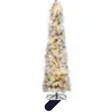
Beaux Pays
Destinations
Découverte
Analyse de Pays
Guides Pratiques
Tendances
de Voyage
Beaux Pays