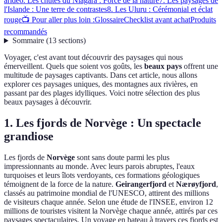
aride
6. Les chutes du Niagara : Force de la nature
7. Les paysages de
l'Islande : Une terre de contrastes
8. Les Uluru : Cérémonial et éclat
rouge
📺 Pour aller plus loin :
Glossaire
Checklist avant achat
Produits
recommandés
Sommaire
(
13
sections
)
Voyager, c'est avant tout découvrir des paysages qui nous
émerveillent. Quels que soient vos goûts, les
beaux pays
offrent une
multitude de paysages captivants. Dans cet article, nous allons
explorer ces paysages uniques, des montagnes aux rivières, en
passant par des plages idylliques. Voici notre sélection des plus
beaux paysages à découvrir.
1. Les fjords de Norvège : Un spectacle
grandiose
Les fjords de
Norvège
sont sans doute parmi les plus
impressionnants au monde. Avec leurs parois abruptes, l'eaux
turquoises et leurs îlots verdoyants, ces formations géologiques
témoignent de la force de la nature.
Geirangerfjord
et
Nærøyfjord
,
classés au patrimoine mondial de l'UNESCO, attirent des millions
de visiteurs chaque année. Selon une étude de l'INSEE, environ 12
millions de touristes visitent la Norvège chaque année, attirés par ces
paysages spectaculaires. Un voyage en bateau à travers ces fjords est