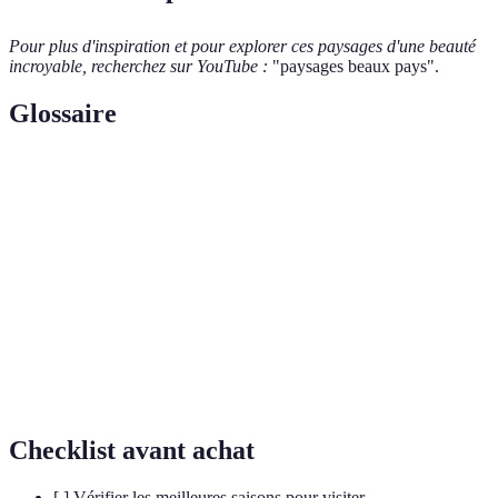
Pour plus d'inspiration et pour explorer ces paysages d'une beauté
incroyable, recherchez sur YouTube :
"paysages beaux pays".
Glossaire
Terme
Définition
Une vallée glaciaire immergée qui crée un canal
Fjord
maritime étroit et profond.
Canyon
Une gorge profonde sculptée par un cours d'eau.
Une masse de glace formée par l'accumulation et la
Glacier
compression de neige sur une période longue.
Checklist avant achat
[ ] Vérifier les meilleures saisons pour visiter